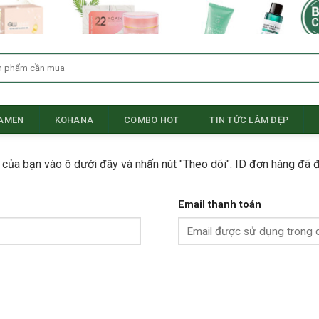
SAMEN
KOHANA
COMBO HOT
TIN TỨC LÀM ĐẸP
 của bạn vào ô dưới đây và nhấn nút "Theo dõi". ID đơn hàng đã 
Email thanh toán