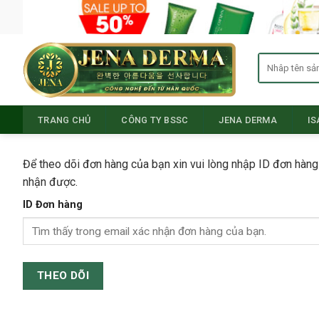
Skip
to
content
Tìm
kiếm:
TRANG CHỦ
CÔNG TY BSSC
JENA DERMA
I
Để theo dõi đơn hàng của bạn xin vui lòng nhập ID đơn hàng
nhận được.
ID Đơn hàng
THEO DÕI