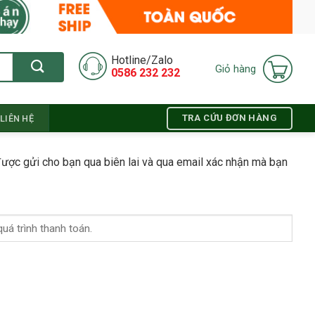
Hotline/Zalo
Giỏ hàng
0586 232 232
TRA CỨU ĐƠN HÀNG
LIÊN HỆ
được gửi cho bạn qua biên lai và qua email xác nhận mà bạn