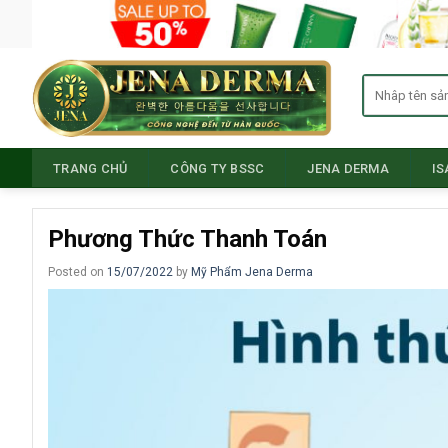
Skip
to
content
Tìm
kiếm:
TRANG CHỦ
CÔNG TY BSSC
JENA DERMA
I
Phương Thức Thanh Toán
Posted on
15/07/2022
by
Mỹ Phẩm Jena Derma