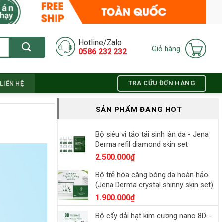
Hotline/Zalo
Giỏ hàng
0586 232 232
TRA CỨU ĐƠN HÀNG
LIÊN HỆ
SẢN PHẨM ĐANG HOT
Bộ siêu vi tảo tái sinh làn da - Jena
Derma refil diamond skin set
2.500.000
₫
Bộ trẻ hóa căng bóng da hoàn hảo
(Jena Derma crystal shinny skin set)
1.900.000
₫
Bộ cấy dải hạt kim cương nano 8D -