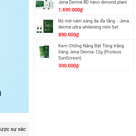
Jena Derma 8D nano dimond plant
1.490.000
₫
Bộ mờ nám sáng da đa tầng - Jena
derma ultra whitening mini Set
890.000
₫
Kem Chống Nắng Bật Tông trắng
Sáng Jena Derma-12g (Proteos
SunScreen)
300.000
₫
 được sự xác