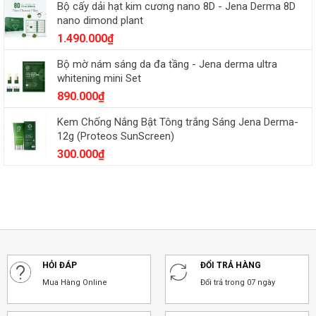
Bộ cấy dải hạt kim cương nano 8D - Jena Derma 8D
nano dimond plant
1.490.000
₫
Bộ mờ nám sáng da đa tầng - Jena derma ultra
whitening mini Set
890.000
₫
Kem Chống Nắng Bật Tông trắng Sáng Jena Derma-
12g (Proteos SunScreen)
300.000
₫
HỎI ĐÁP
ĐỔI TRẢ HÀNG
Mua Hàng Online
Đổi trả trong 07 ngày