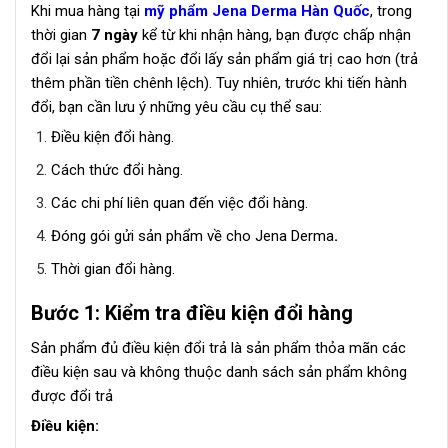
Khi mua hàng tại
mỹ phẩm Jena Derma Hàn Quốc
, trong
thời gian
7 ngày
kể từ khi nhận hàng, bạn được chấp nhận
đổi lại sản phẩm hoặc đổi lấy sản phẩm giá trị cao hơn (trả
thêm phần tiền chênh lệch). Tuy nhiên, trước khi tiến hành
đổi, bạn cần lưu ý những yêu cầu cụ thể sau:
Điều kiện đổi hàng.
Cách thức đổi hàng.
Các chi phí liên quan đến việc đổi hàng.
Đóng gói gửi sản phẩm về cho Jena Derma
.
Thời gian đổi hàng.
B
ướ
c 1: Ki
ể
m tra
đ
i
ề
u ki
ệ
n
đổ
i h
à
ng
Sản phẩm đủ điều kiện đổi trả là sản phẩm thỏa mãn các
điều kiện sau và không thuộc danh sách sản phẩm không
được đổi trả
Đ
i
ề
u ki
ệ
n: