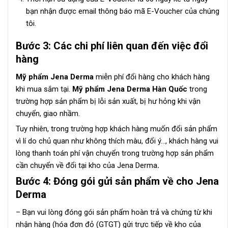
bạn nhận được email thông báo mã E-Voucher của chúng
tôi.
B
ướ
c 3: C
á
c chi ph
í
li
ê
n quan
đế
n vi
ệ
c
đổ
i
h
à
ng
Mỹ phẩm Jena Derma
miễn phí đổi hàng cho khách hàng
khi mua sắm tại.
Mỹ phẩm Jena Derma Hàn Quốc
trong
trường hợp sản phẩm bị lỗi sản xuất, bị hư hỏng khi vận
chuyển, giao nhầm.
Tuy nhiên, trong trường hợp khách hàng muốn đổi sản phẩm
vì lí do chủ quan như không thích màu, đổi ý…, khách hàng vui
lòng thanh toán phí vận chuyển trong trường hợp sản phẩm
cần chuyển về đổi tại kho của Jena Derma
.
B
ướ
c 4:
Đ
ó
ng g
ó
i g
ử
i s
ả
n ph
ẩ
m v
ề
cho Jena
Derma
– Bạn vui lòng đóng gói sản phẩm hoàn trả và chứng từ khi
nhận hàng (hóa đơn đỏ (GTGT) gửi trực tiếp về kho của