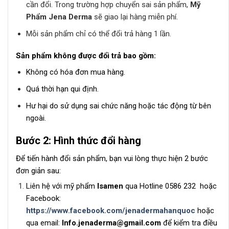
cần đổi. Trong trường hợp chuyển sai sản phẩm,
Mỹ
Phẩm Jena Derma
sẽ giao lại hàng miễn phí.
Mỗi sản phẩm chỉ có thể đổi trả hàng 1 lần.
S
ả
n ph
ẩ
m kh
ô
ng
đượ
c
đổ
i tr
ả
bao g
ồ
m:
Không có hóa đơn mua hàng.
Quá thời hạn qui định.
Hư hại do sử dụng sai chức năng hoặc tác động từ bên
ngoài.
B
ướ
c 2: H
ì
nh th
ứ
c
đổ
i h
à
ng
Để tiến hành đổi sản phẩm, bạn vui lòng thực hiện 2 bước
đơn giản sau:
Liên hệ với mỹ phẩm
Isamen
qua Hotline 0586 232 hoặc
Facebook:
https://www.facebook.com/jenadermahanquoc
hoặc
qua email:
Info.jenaderma@gmail.com
để kiểm tra điều