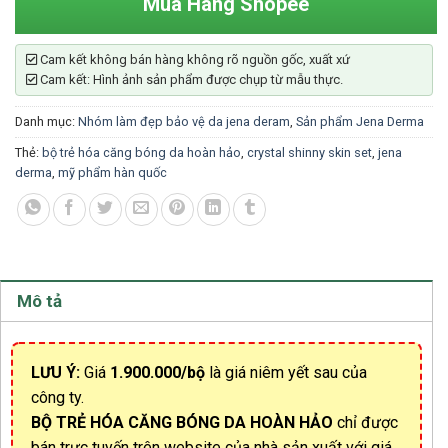
Mua Hàng Shopee
Cam kết không bán hàng không rõ nguồn gốc, xuất xứ
Cam kết: Hình ảnh sản phẩm được chụp từ mẫu thực.
Danh mục:
Nhóm làm đẹp bảo vệ da jena deram
,
Sản phẩm Jena Derma
Thẻ:
bộ trẻ hóa căng bóng da hoàn hảo
,
crystal shinny skin set
,
jena
derma
,
mỹ phẩm hàn quốc
Mô tả
LƯU Ý:
Giá
1.900.000/bộ
là giá niêm yết sau của
công ty.
BỘ TRẺ HÓA CĂNG BÓNG DA HOÀN HẢO
chỉ được
bán trực tuyến trên website của nhà sản xuất với giá