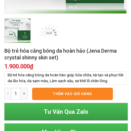
Bộ trẻ hóa căng bóng da hoàn hảo (Jena Derma
crystal shinny skin set)
1.900.000
₫
Bộ trẻ hóa căng bóng da hoàn hảo giúp Sửa chữa, tái tạo và phục hồi
da lão hóa, da sạm màu, Làm sạch sâu, se khít lỗ chân lông.
Bộ trẻ hóa căng bóng da hoàn hảo (Jena Derma crystal shinny 
THÊM VÀO GIỎ HÀNG
Tư Vấn Qua Zalo