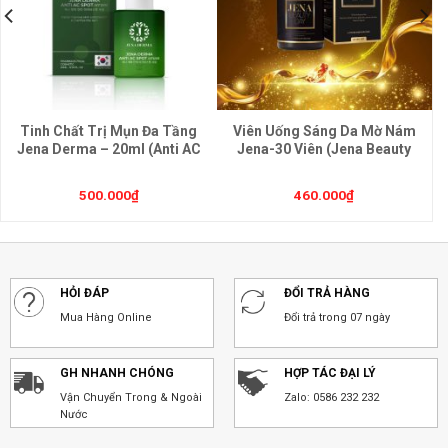
Tinh Chất Trị Mụn Đa Tầng
Viên Uống Sáng Da Mờ Nám
Jena Derma – 20ml (Anti AC
Jena-30 Viên (Jena Beauty
Spot Serum)
Day)
500.000
₫
460.000
₫
HỎI ĐÁP
ĐỔI TRẢ HÀNG
Mua Hàng Online
Đổi trả trong 07 ngày
GH NHANH CHÓNG
HỢP TÁC ĐẠI LÝ
Vận Chuyển Trong & Ngoài
Zalo: 0586 232 232
Nước