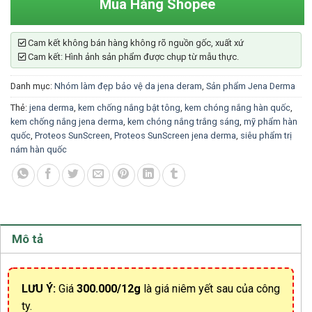
Mua Hàng Shopee
Cam kết không bán hàng không rõ nguồn gốc, xuất xứ
Cam kết: Hình ảnh sản phẩm được chụp từ mẫu thực.
Danh mục:
Nhóm làm đẹp bảo vệ da jena deram
,
Sản phẩm Jena Derma
Thẻ:
jena derma
,
kem chống nắng bật tông
,
kem chóng nắng hàn quốc
,
kem chống nắng jena derma
,
kem chóng nắng trắng sáng
,
mỹ phẩm hàn
quốc
,
Proteos SunScreen
,
Proteos SunScreen jena derma
,
siêu phẩm trị
nám hàn quốc
Mô tả
LƯU Ý:
Giá
300.000/12g
là giá niêm yết sau của công
ty.