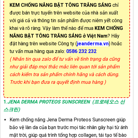
KEM CHỐNG NẮNG BẬT TÔNG TRẮNG SÁNG
chỉ
được bán trực tuyến trên website của nhà sản xuất
với giá cả và thông tin sản phẩm được niêm yết công
khai và rõ ràng. Vậy làm thế nào để mua
KEM CHỐNG
NẮNG BẬT TÔNG TRẮNG SÁNG
ở Việt Nam
? Hãy
đặt hàng trên website Công ty (
jeanderma.vn
) hoắc
tư vấn mua hàng qua zalo:
0586 232 232
( Nhắn tin qua zalo để tư vấn về tình trạng da cũng
như giải đáp mọi thắc mắc liên quan tới sản phẩm
cách kiểm tra sản phẩm chính hãng và cách dùng.
Trước khi bạn đưa ra quyết định mua hàng )
1
.
JENA DERMA PROTEOS SUNSCREEN
(프로테오스 선
스크린)
Kem chống nắng Jena Derma Proteos Sunscreen giúp
bảo vệ làn da của bạn trước mọi tác nhân gây hại từ ánh
mặt trời, giúp quá trình tổng hợp collagen, tái tạo tế bào