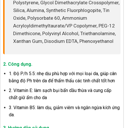
Polystyrene, Glycol Dimethacrylate Crosspolymer,
Silica, Alumina, Synthetic Fluorphlogopite, Tin
Oxide, Polysorbate 60, Ammonium
Acryloyldimethyltaurate/VP Copolymer, PEG-12
Dimethicone, Polyvinyl Alcohol, Triethanolamine,
Xanthan Gum, Disodium EDTA, Phenoxyethanol
2. Công dụng.
1. Độ P/h 5.5: nhẹ dịu phù hợp với mọi loại da, giúp cân
bằng độ Ph trên da để thẩm thấu các tinh chất tốt hơn
2. Vitamin E: làm sạch bụi bẩn dầu thừa và cung cấp
chất giữ ẩm cho da
3. Vitamin B5: làm dịu, giảm viêm và ngăn ngừa kích ứng
da.
3. Hướng dẫn sử dụng
.