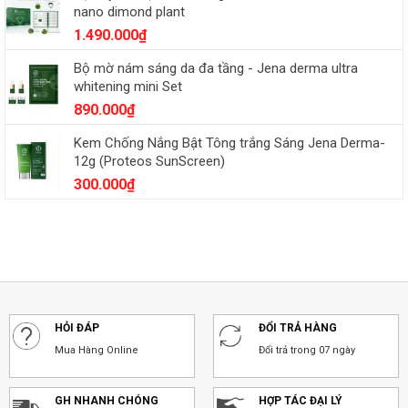
nano dimond plant
1.490.000
₫
Bộ mờ nám sáng da đa tầng - Jena derma ultra
whitening mini Set
890.000
₫
Kem Chống Nắng Bật Tông trắng Sáng Jena Derma-
12g (Proteos SunScreen)
300.000
₫
HỎI ĐÁP
ĐỔI TRẢ HÀNG
Mua Hàng Online
Đổi trả trong 07 ngày
GH NHANH CHÓNG
HỢP TÁC ĐẠI LÝ