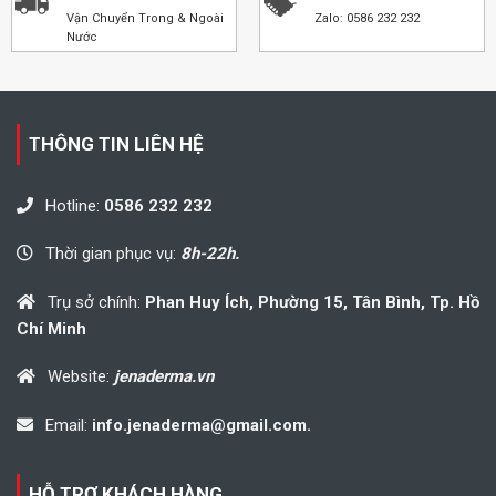
Vận Chuyển Trong & Ngoài
Zalo: 0586 232 232
Nước
THÔNG TIN LIÊN HỆ
Hotline:
0586 232 232
Thời gian phục vụ:
8h-22h.
Trụ sở chính:
Phan Huy Ích, Phường 15, Tân Bình, Tp. Hồ
Chí Minh
Website:
jenaderma.vn
Email:
info.jenaderma@gmail.com.
HỖ TRỢ KHÁCH HÀNG