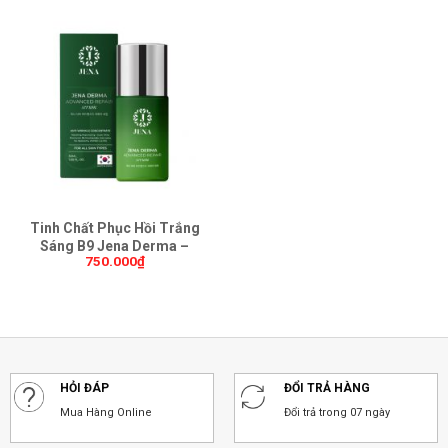
Tinh Chất Phục Hồi Trắng
Sáng B9 Jena Derma –
750.000
₫
30ml (Advanced Repair
Serum)
HỎI ĐÁP
ĐỔI TRẢ HÀNG
Mua Hàng Online
Đổi trả trong 07 ngày