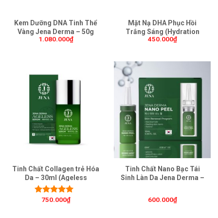
Kem Dưỡng DNA Tinh Thể
Mặt Nạ DHA Phục Hồi
Vàng Jena Derma – 50g
Trắng Sáng (Hydration
1.080.000
₫
450.000
₫
(Hydrate DNA Cream)
Mask Pack)
Tinh Chất Collagen trẻ Hóa
Tinh Chất Nano Bạc Tái
Da – 30ml (Ageless
Sinh Làn Da Jena Derma –
Serum)
10ml (Nano Peet)
750.000
₫
600.000
₫
Được xếp
hạng
5.00
5
sao