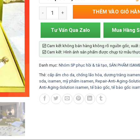
Tế Bào Gốc Nano Peptide Siêu Phục Hồi Da Isa
THÊM VÀO GIỎ HÀ
Tư Vấn Qua Zalo
Mua Hàng 
Cam kết không bán hàng không rõ nguồn gốc, xuất 
Cam kết: Hình ảnh sản phẩm được chụp từ mẫu thực
Danh mục:
Nhóm SP phục hồi & tái tạo
,
SẢN PHẨM ISAM
Thẻ:
cấp ẩm cho da
,
chống lão hóa
,
dương trắng isamen
sda
,
isamen
,
mỹ phẩm isamen
,
Repair-Anti-Aging-Soluti
Anti-Aging-Solution isamen
,
tế bào gốc
,
tế bào gốc isa