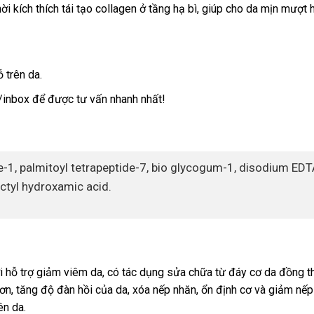
 kích thích tái tạo collagen ở tầng hạ bì, giúp cho da mịn mượt 
 trên da.
t/inbox để được tư vấn nhanh nhất!
de-1, palmitoyl tetrapeptide-7, bio glycogum-1, disodium EDT
ctyl hydroxamic acid.
 hỗ trợ giảm viêm da, có tác dụng sửa chữa từ đáy cơ da đồng th
hơn, tăng độ đàn hồi của da, xóa nếp nhăn, ổn định cơ và giảm nếp
ên da.