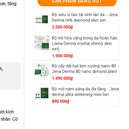
SẢN PHẨM ĐANG HOT
hơn, tăng
Bộ siêu vi tảo tái sinh làn da - Jena
Derma refil diamond skin set
2.500.000
₫
Bộ trẻ hóa căng bóng da hoàn hảo
(Jena Derma crystal shinny skin
set)
1.900.000
₫
Bộ cấy dải hạt kim cương nano 8D -
A,
Jena Derma 8D nano dimond plant
1.490.000
₫
Bộ mờ nám sáng da đa tầng - Jena
derma ultra whitening mini Set
890.000
₫
ời kích
 nhăn. Có