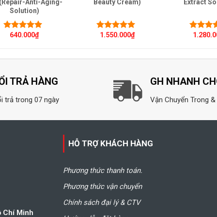
 (Repair-Anti-Aging-
Beauty Cream)
Extract So
Solution)
640.000
₫
1.550.000
₫
1.280.
Được xếp
Được xếp
Được x
hạng
5.00
5
hạng
5.00
5
hạng
5.
sao
sao
sao
ỔI TRẢ HÀNG
GH NHANH C
i trả trong 07 ngày
Vận Chuyển Trong &
HỖ TRỢ KHÁCH HÀNG
Phương thức thanh toán.
Phương thức vận chuyển
Chính sách đại lý & CTV
ồ Chí Minh