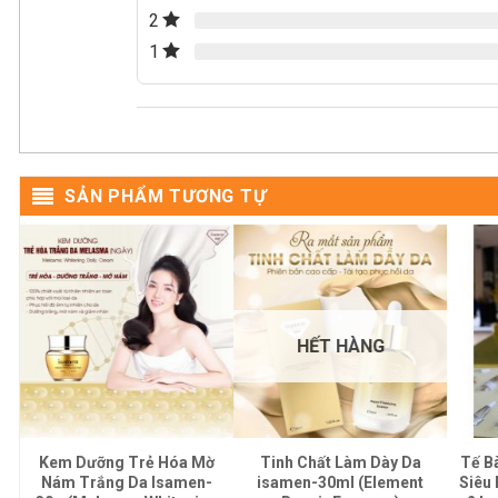
2
1
SẢN PHẨM TƯƠNG TỰ
HẾT HÀNG
Kem Dưỡng Trẻ Hóa Mờ
Tinh Chất Làm Dày Da
Tế B
Nám Trắng Da Isamen-
isamen-30ml (Element
Siêu