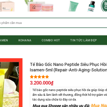
SAMEN
KOHANA
COMBO HOT
TIN TỨC LÀM ĐẸP
Tế Bào Gốc Nano Peptide Siêu Phục Hồi
Isamen-5ml (Repair-Anti-Aging-Solution
3.200.000
₫
5.00
1
trên 5
dựa trên
đánh giá
Tế bào gốc nano peptide siêu phục hồi da giúp Giúp 
ẩm sâu & làm lành vết thương, đồng thời hỗ trợ giảm v
tác dụng sửa chữa từ đáy cơ da.
Mua Ng
Mua qua Shopee săn nhiều ưu đã
i: