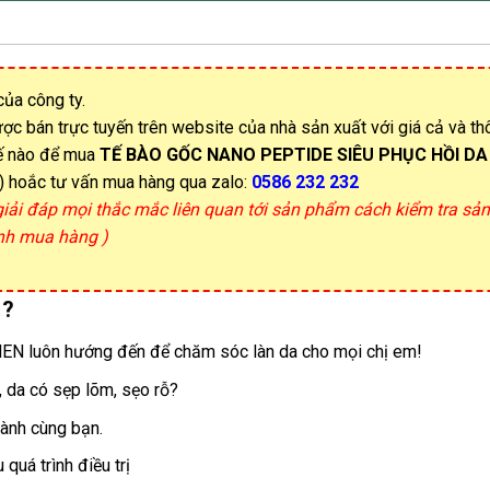
của công ty.
ợc bán trực tuyến trên website của nhà sản xuất với giá cả và th
hế nào để mua
TẾ BÀO GỐC NANO PEPTIDE SIÊU PHỤC HỒI DA
) hoắc tư vấn mua hàng qua zalo:
0586 232 232
 giải đáp mọi thắc mắc liên quan tới sản phẩm cách kiểm tra s
ịnh mua hàng )
 ?
 BSSC – iSAMEN luôn hướng đến để chăm sóc làn da cho mọi chị em!
, da có sẹp lõm, sẹo rỗ?
ồng hành cùng bạn.
uá trình điều trị