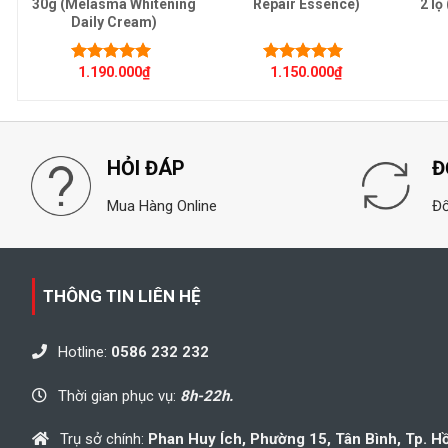
g
30g (Melasma Whitening
Repair Essence)
2 lọ
Daily Cream)
1.190.000
₫
1.150.000
₫
Được xếp
Được xếp
hạng
5.00
5
hạng
5.00
5
sao
sao
HỎI ĐÁP
Đ
Mua Hàng Online
Đổ
THÔNG TIN LIÊN HỆ
Hotline:
0586 232 232
Thời gian phục vụ:
8h-22h.
Trụ sở chính:
Phan Huy Ích, Phường 15, Tân Bình, Tp. H