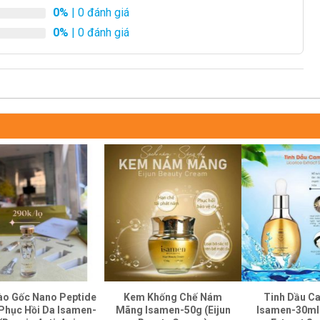
0%
| 0 đánh giá
0%
| 0 đánh giá
ào Gốc Nano Peptide
Kem Khống Chế Nám
Tinh Dầu C
 Phục Hồi Da Isamen-
Mãng Isamen-50g (Eijun
Isamen-30ml 