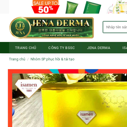
Skip
to
content
Tìm
kiếm:
TRANG CHỦ
CÔNG TY BSSC
JENA DERMA
I
Trang chủ
/
Nhóm SP phục hồi & tái tạo