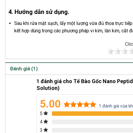
4. Hướng dẫn sử dụng.
Sau khi rửa mặt sạch, lấy một lượng vừa đủ thoa trực tiế
kết hợp dùng trong các phương pháp vi kim, lăn kim, cắt đá
Clic
Đánh giá (1)
1 đánh giá cho
Tế Bào Gốc Nano Peptid
Solution)
5.00
1
đánh giá của k
5
5.00
1
trên 5
dựa trên
4
đánh giá
3