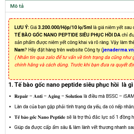
Mô tả
LƯU Ý:
Giá
3.200.000/Hộp/10 lọ/5ml
là giá niêm yết sau 
TẾ BÀO GỐC NANO PEPTIDE SIÊU PHỤC HỒI DA
chỉ đư
sản phẩm được niêm yết công khai và rõ ràng. Vậy làm t
Nam
? Hãy đặt hàng trên website Công ty (
jenaderma.vn
( Nhắn tin qua zalo để tư vấn về tình trạng da cũng như
chính hãng và cách dùng. Trước khi bạn đưa ra quyết đ
1. Tế bào gốc nano peptide siêu phục hồi là gì
𝐑𝐞𝐩𝐚𝐢𝐫 – 𝐀𝐧𝐭𝐢 – 𝐀𝐠𝐢𝐧𝐠 – 𝐒𝐨𝐥𝐮𝐭𝐢𝐨𝐧 là điều mà
Làn da của bạn gặp phải tình trạng da yếu, da có nếp nhăn
𝐓𝐞̂́ 𝐛𝐚̀𝐨 𝐠𝐨̂́𝐜 𝐍𝐚𝐧𝐨 𝐏𝐞𝐩𝐭𝐢𝐝𝐞 sẽ là trợ thủ đắc lực số 1 đ
Giúp da được cấp ẩm sâu & làm lành vết thương nhanh sau q