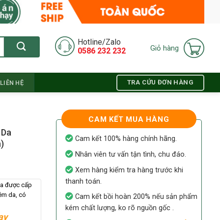
Hotline/Zalo
Giỏ hàng
0586 232 232
TRA CỨU ĐƠN HÀNG
LIÊN HỆ
CAM KẾT MUA HÀNG
 Da
Cam kết 100% hàng chính hãng.
)
Nhân viên tư vấn tận tình, chu đáo.
Xem hàng kiểm tra hàng trước khi
thanh toán.
da được cấp
iêm da, có
Cam kết bồi hoàn 200% nếu sản phẩm
kém chất lượng, ko rõ nguồn gốc .
ay