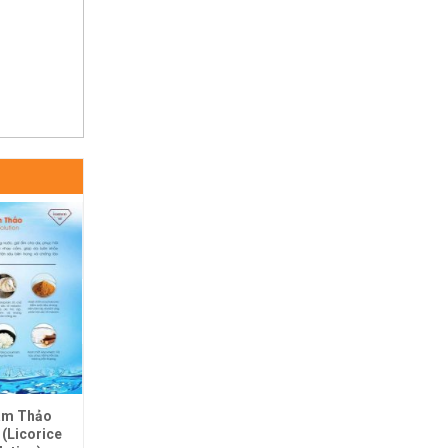
HẾT HÀNG
am Thảo
Mặt Nạ Phục Hồi Trắng
(Licorice
Sáng Isamen-28ml