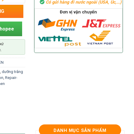
Có gửi hàng đi nước ngoài (USA, Úc,...)
men-5ml (Repair-Anti-Aging-Solution) số lượng
NG
Đơn vị vận chuyển
Shopee
xứ
.
EN
,
dưỡng trắng
on
,
Repair-
men
DANH MỤC SẢN PHẨM