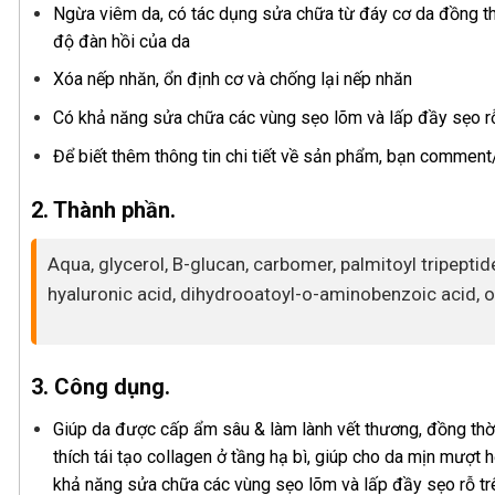
Ngừa viêm da, có tác dụng sửa chữa từ đáy cơ da đồng thời
độ đàn hồi của da
Xóa nếp nhăn, ổn định cơ và chống lại nếp nhăn
Có khả năng sửa chữa các vùng sẹo lõm và lấp đầy sẹo rỗ
Để biết thêm thông tin chi tiết về sản phẩm, bạn commen
2. Thành phần.
Aqua, glycerol, B-glucan, carbomer, palmitoyl tripepti
hyaluronic acid, dihydrooatoyl-o-aminobenzoic acid, o
3. Công dụng.
Giúp da được cấp ẩm sâu & làm lành vết thương, đồng thời
thích tái tạo collagen ở tầng hạ bì, giúp cho da mịn mượt 
khả năng sửa chữa các vùng sẹo lõm và lấp đầy sẹo rỗ tr