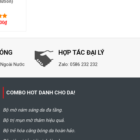
lution)
(Beauty Skin Repair
Mask)
000
₫
150.000
₫
ếp
00
5
HÓNG
HỢP TÁC ĐẠI LÝ
 Ngoài Nước
Zalo: 0586 232 232
COMBO HOT DANH CHO DA!
Bộ mờ nám sáng da đa tầng.
Bộ trị mụn mờ thâm hiệu quả.
Bộ trẻ hóa căng bóng da hoàn hảo.