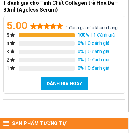
1 đánh giá cho
Tinh Chất Collagen trẻ Hóa Da –
30ml (Ageless Serum)
5.00
1
đánh giá của khách hàng
100%
| 1 đánh giá
5
5.00
1
trên 5
dựa trên
0%
| 0 đánh giá
4
đánh giá
0%
| 0 đánh giá
3
0%
| 0 đánh giá
2
0%
| 0 đánh giá
1
ĐÁNH GIÁ NGAY
SẢN PHẨM TƯƠNG TỰ