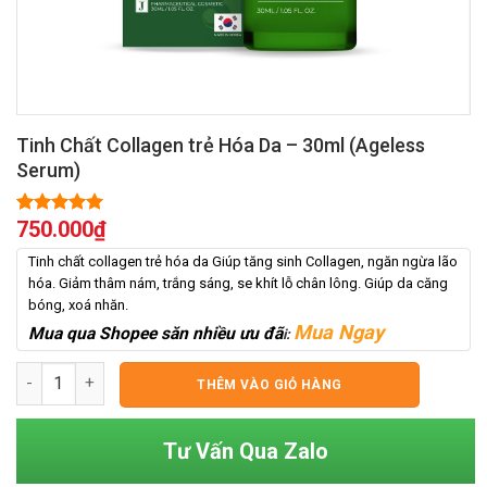
Tinh Chất Collagen trẻ Hóa Da – 30ml (Ageless
Serum)
750.000
₫
5.00
1
trên 5
dựa trên
đánh giá
Tinh chất collagen trẻ hóa da Giúp tăng sinh Collagen, ngăn ngừa lão
hóa. Giảm thâm nám, trắng sáng, se khít lỗ chân lông. Giúp da căng
bóng, xoá nhăn.
Mua Ngay
Mua qua Shopee săn nhiều ưu đã
i:
Tinh Chất Collagen trẻ Hóa Da - 30ml (Ageless Serum) số lượn
THÊM VÀO GIỎ HÀNG
Tư Vấn Qua Zalo