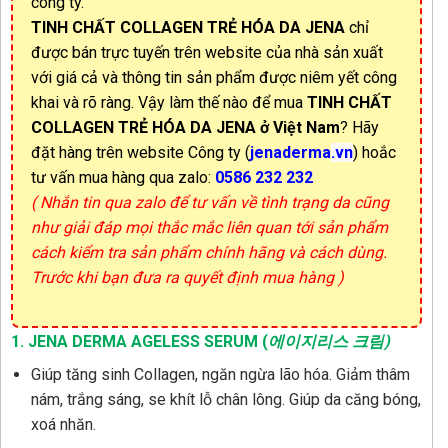
công ty.
TINH CHẤT COLLAGEN TRẺ HÓA DA JENA
chỉ
được bán trực tuyến trên website của nhà sản xuất
với giá cả và thông tin sản phẩm được niêm yết công
khai và rõ ràng. Vậy làm thế nào để mua
TINH CHẤT
COLLAGEN TRẺ HÓA DA JENA
ở Việt Nam
? Hãy
đặt hàng trên website Công ty (
jenaderma
.vn
) hoắc
tư vấn mua hàng qua zalo:
0586 232 232
( Nhắn tin qua zalo để tư vấn về tình trạng da cũng
như giải đáp mọi thắc mắc liên quan tới sản phẩm
cách kiểm tra sản phẩm chính hãng và cách dùng.
Trước khi bạn đưa ra quyết định mua hàng )
1.
JENA DERMA AGELESS SERUM (
에이지리스 크림)
Giúp tăng sinh Collagen, ngăn ngừa lão hóa. Giảm thâm
nám, trắng sáng, se khít lỗ chân lông. Giúp da căng bóng,
xoá nhăn.