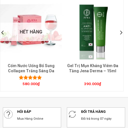
HẾT HÀNG
Cốm Nước Uống Bổ Sung
Gel Trị Mụn Kháng Viêm Đa
Collagen Trắng Sáng Da
Tầng Jena Derma – 15ml
Jena-30gói (Jena Ultra
(Anti AC Spot Gel)
Collagen)
580.000
₫
390.000
₫
Được xếp
hạng
5.00
5
sao
HỎI ĐÁP
ĐỔI TRẢ HÀNG
Mua Hàng Online
Đổi trả trong 07 ngày