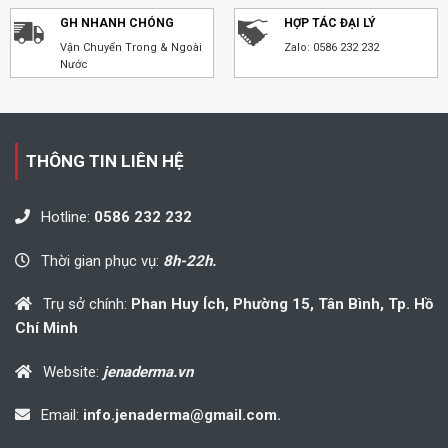
GH NHANH CHÓNG
HỢP TÁC ĐẠI LÝ
Vận Chuyển Trong & Ngoài
Zalo: 0586 232 232
Nước
THÔNG TIN LIÊN HỆ
Hotline:
0586 232 232
Thời gian phục vụ:
8h-22h.
Trụ sở chính:
Phan Huy Ích, Phường 15, Tân Bình, Tp. Hồ
Chí Minh
Website:
jenaderma.vn
Email:
info.jenaderma@gmail.com.