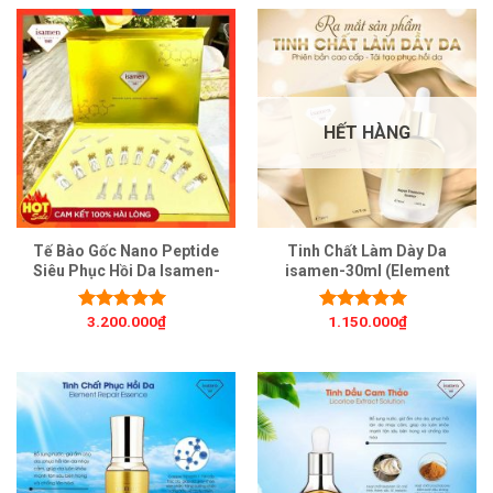
HẾT HÀNG
Tế Bào Gốc Nano Peptide
Tinh Chất Làm Dày Da
Siêu Phục Hồi Da Isamen-
isamen-30ml (Element
5ml (Repair-Anti-Aging-
Repair Essence)
Solution)
3.200.000
₫
1.150.000
₫
Được xếp
Được xếp
hạng
5.00
5
hạng
5.00
5
sao
sao