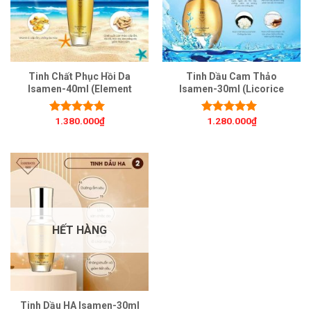
Tinh Chất Phục Hồi Da
Tinh Dầu Cam Thảo
Isamen-40ml (Element
Isamen-30ml (Licorice
Repair Essence)
Extract Solution)
1.380.000
₫
1.280.000
₫
Được xếp
Được xếp
hạng
5.00
5
hạng
5.00
5
sao
sao
HẾT HÀNG
Tinh Dầu HA Isamen-30ml