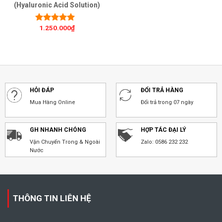
(Hyaluronic Acid Solution)
1.250.000
₫
Được xếp
hạng
5.00
5
sao
HỎI ĐÁP
ĐỔI TRẢ HÀNG
Mua Hàng Online
Đổi trả trong 07 ngày
GH NHANH CHÓNG
HỢP TÁC ĐẠI LÝ
Vận Chuyển Trong & Ngoài
Zalo: 0586 232 232
Nước
THÔNG TIN LIÊN HỆ