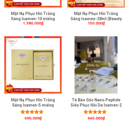
Mặt Nạ Phục Hồi Trắng
Mặt Nạ Phục Hồi Trắng
Sáng Isamen-10 miếng
Sáng Isamen-28ml (Beauty
1.380.000
₫
150.000
₫
(Beauty Skin Repair Mask)
Skin Repair Mask)
Mặt Nạ Phục Hồi Trắng
Tế Bào Gốc Nano Peptide
Sáng Isamen-5 miếng
Siêu Phục Hồi Da Isamen-2
(Beauty Skin Repair Mask)
lọ (Repair-Anti-Aging-
Solution)
690.000
₫
640.000
₫
Được xếp
Được xếp
hạng
5.00
5
hạng
5.00
5
sao
sao