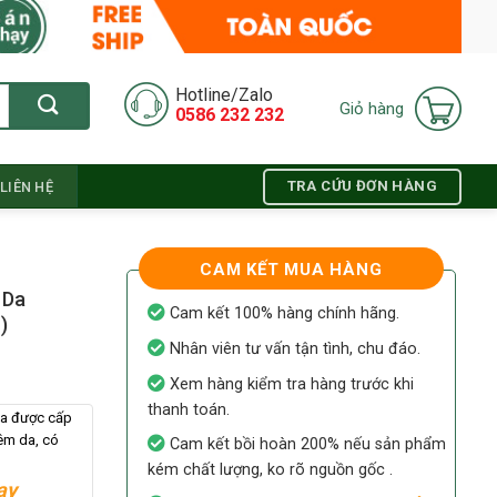
Hotline/Zalo
Giỏ hàng
0586 232 232
TRA CỨU ĐƠN HÀNG
LIÊN HỆ
CAM KẾT MUA HÀNG
 Da
Cam kết 100% hàng chính hãng.
)
Nhân viên tư vấn tận tình, chu đáo.
Xem hàng kiểm tra hàng trước khi
thanh toán.
da được cấp
iêm da, có
Cam kết bồi hoàn 200% nếu sản phẩm
kém chất lượng, ko rõ nguồn gốc .
ay