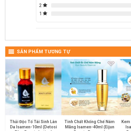
2
1
SẢN PHẨM TƯƠNG TỰ
ờ
Thải Độc Tố Tái Sinh Làn
Tinh Chất Khống Chế Nám
Kem 
Da Isamen-10ml (Detosi
Mãng Isamen-40ml (Eijun
Is