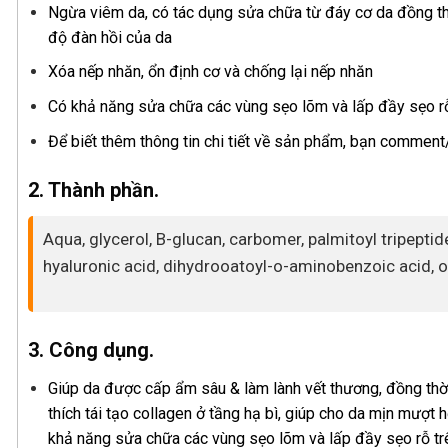
Ngừa viêm da, có tác dụng sửa chữa từ đáy cơ da đồng thời
độ đàn hồi của da
Xóa nếp nhăn, ổn định cơ và chống lại nếp nhăn
Có khả năng sửa chữa các vùng sẹo lõm và lấp đầy sẹo rỗ
Để biết thêm thông tin chi tiết về sản phẩm, bạn commen
2. Thành phần.
Aqua, glycerol, B-glucan, carbomer, palmitoyl tripepti
hyaluronic acid, dihydrooatoyl-o-aminobenzoic acid, o
3. Công dụng.
Giúp da được cấp ẩm sâu & làm lành vết thương, đồng thời
thích tái tạo collagen ở tầng hạ bì, giúp cho da mịn mượt 
khả năng sửa chữa các vùng sẹo lõm và lấp đầy sẹo rỗ tr