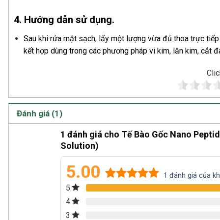
4. Hướng dẫn sử dụng.
Sau khi rửa mặt sạch, lấy một lượng vừa đủ thoa trực tiế
kết hợp dùng trong các phương pháp vi kim, lăn kim, cắt đá
Clic
Đánh giá (1)
1 đánh giá cho
Tế Bào Gốc Nano Peptide
Solution)
5.00
1
đánh giá của k
5
5.00
1
trên 5
dựa trên
4
đánh giá
3