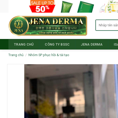
Skip
to
content
Tìm
kiếm:
TRANG CHỦ
CÔNG TY BSSC
JENA DERMA
I
Trang chủ
/
Nhóm SP phục hồi & tái tạo