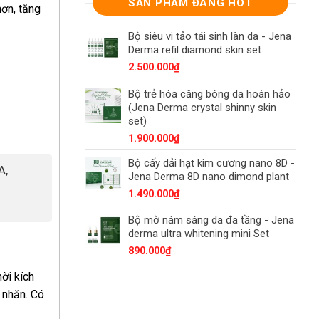
SẢN PHẨM ĐANG HOT
hơn, tăng
Bộ siêu vi tảo tái sinh làn da - Jena
Derma refil diamond skin set
2.500.000
₫
Bộ trẻ hóa căng bóng da hoàn hảo
(Jena Derma crystal shinny skin
set)
1.900.000
₫
Bộ cấy dải hạt kim cương nano 8D -
A,
Jena Derma 8D nano dimond plant
1.490.000
₫
Bộ mờ nám sáng da đa tầng - Jena
derma ultra whitening mini Set
890.000
₫
ời kích
 nhăn. Có