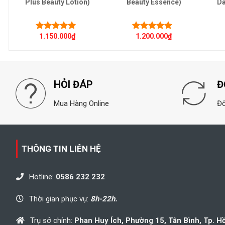
Plus Beauty Lotion)
Beauty Essence)
Da
)
1.150.000
₫
1.200.000
₫
Được xếp
Được xếp
hạng
5.00
5
hạng
5.00
5
sao
sao
HỎI ĐÁP
Đ
Mua Hàng Online
Đổ
THÔNG TIN LIÊN HỆ
Hotline:
0586 232 232
Thời gian phục vụ:
8h-22h.
Trụ sở chính:
Phan Huy Ích, Phường 15, Tân Bình, Tp. H