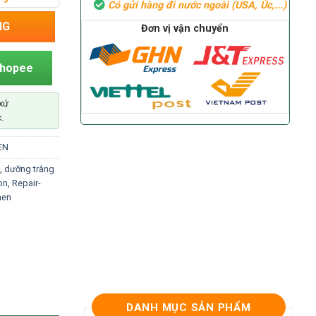
Có gửi hàng đi nước ngoài (USA, Úc,...)
men-2 lọ (Repair-Anti-Aging-Solution) số lượng
NG
Đơn vị vận chuyển
Shopee
xứ
.
EN
,
dưỡng trắng
on
,
Repair-
men
DANH MỤC SẢN PHẨM