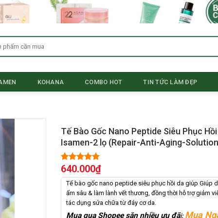
SAMEN
KOHANA
COMBO HOT
TIN TỨC LÀM ĐẸP
Tế Bào Gốc Nano Peptide Siêu Phục Hồi
Isamen-2 lọ (Repair-Anti-Aging-Solution
640.000
₫
5.00
1
trên 5
dựa trên
đánh giá
Tế bào gốc nano peptide siêu phục hồi da giúp Giúp 
ẩm sâu & làm lành vết thương, đồng thời hỗ trợ giảm v
tác dụng sửa chữa từ đáy cơ da.
Mua Ng
Mua qua Shopee săn nhiều ưu đã
i: