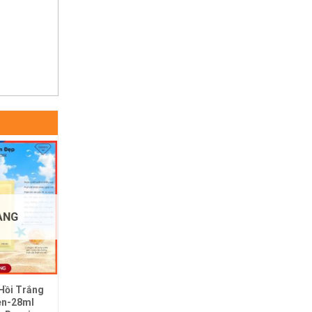
ÀNG
Hồi Trắng
Tinh Chất Phục Hồi Da
en-28ml
Isamen-40ml (Element