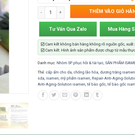
Tế Bào Gốc Nano Peptide Siêu Phục Hồi Da Isa
THÊM VÀO GIỎ HÀ
Tư Vấn Qua Zalo
Mua Hàng 
Cam kết không bán hàng không rõ nguồn gốc, xuất 
Cam kết: Hình ảnh sản phẩm được chụp từ mẫu thực
Danh mục:
Nhóm SP phục hồi & tái tạo
,
SẢN PHẨM ISAM
Thẻ:
cấp ẩm cho da
,
chống lão hóa
,
dương trắng isamen
sda
,
isamen
,
mỹ phẩm isamen
,
Repair-Anti-Aging-Soluti
Anti-Aging-Solution isamen
,
tế bào gốc
,
tế bào gốc isa