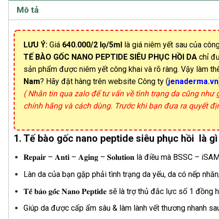
Mô tả
LƯU Ý:
Giá
640.000/2 lọ/5ml
là giá niêm yết sau của công
TẾ BÀO GỐC NANO PEPTIDE SIÊU PHỤC HỒI DA
chỉ đư
sản phẩm được niêm yết công khai và rõ ràng. Vậy làm t
Nam
? Hãy đặt hàng trên website Công ty (
jenaderma.vn
( Nhắn tin qua zalo để tư vấn về tình trạng da cũng như
chính hãng và cách dùng. Trước khi bạn đưa ra quyết đ
1. Tế bào gốc nano peptide siêu phục hồi là gì
𝐑𝐞𝐩𝐚𝐢𝐫 – 𝐀𝐧𝐭𝐢 – 𝐀𝐠𝐢𝐧𝐠 – 𝐒𝐨𝐥𝐮𝐭𝐢𝐨𝐧 là điều mà
Làn da của bạn gặp phải tình trạng da yếu, da có nếp nhăn
𝐓𝐞̂́ 𝐛𝐚̀𝐨 𝐠𝐨̂́𝐜 𝐍𝐚𝐧𝐨 𝐏𝐞𝐩𝐭𝐢𝐝𝐞 sẽ là trợ thủ đắc lực số 1 đ
Giúp da được cấp ẩm sâu & làm lành vết thương nhanh sau q