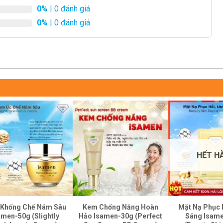
0%
| 0 đánh giá
0%
| 0 đánh giá
HẾT H
Khống Chế Nám Sâu
Kem Chống Nắng Hoàn
Mặt Nạ Phục 
amen-50g (Slightly
Hảo Isamen-30g (Perfect
Sáng Isam