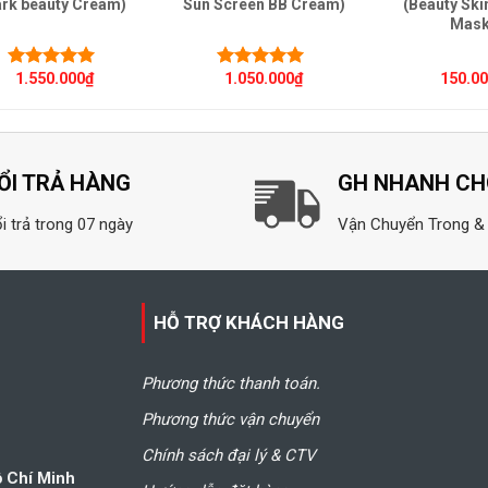
rk beauty Cream)
Sun Screen BB Cream)
(Beauty Ski
Mask
1.550.000
₫
1.050.000
₫
150.0
Được xếp
Được xếp
hạng
5.00
5
hạng
5.00
5
sao
sao
ỔI TRẢ HÀNG
GH NHANH C
i trả trong 07 ngày
Vận Chuyển Trong &
HỖ TRỢ KHÁCH HÀNG
Phương thức thanh toán.
Phương thức vận chuyển
Chính sách đại lý & CTV
ồ Chí Minh