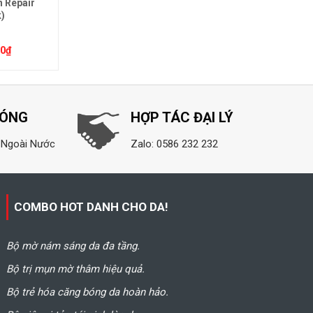
n Repair
Repair Essence)
)
00
₫
1.380.000
₫
Được xếp
hạng
5.00
5
sao
HÓNG
HỢP TÁC ĐẠI LÝ
 Ngoài Nước
Zalo: 0586 232 232
COMBO HOT DANH CHO DA!
Bộ mờ nám sáng da đa tầng.
Bộ trị mụn mờ thâm hiệu quả.
Bộ trẻ hóa căng bóng da hoàn hảo.