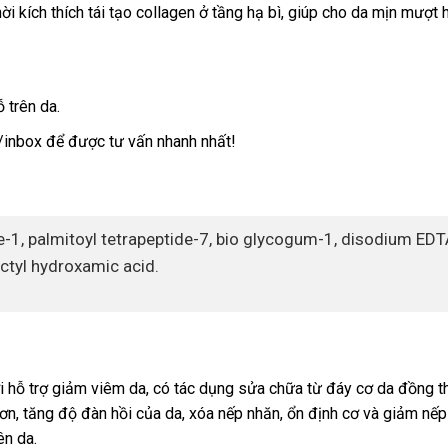
 kích thích tái tạo collagen ở tầng hạ bì, giúp cho da mịn mượt 
 trên da.
t/inbox để được tư vấn nhanh nhất!
de-1, palmitoyl tetrapeptide-7, bio glycogum-1, disodium EDT
ctyl hydroxamic acid.
 hỗ trợ giảm viêm da, có tác dụng sửa chữa từ đáy cơ da đồng th
hơn, tăng độ đàn hồi của da, xóa nếp nhăn, ổn định cơ và giảm nếp
ên da.