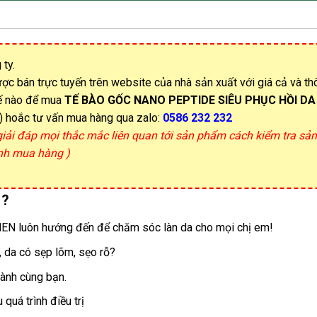
 ty.
ợc bán trực tuyến trên website của nhà sản xuất với giá cả và th
hế nào để mua
TẾ BÀO GỐC NANO PEPTIDE SIÊU PHỤC HỒI DA
) hoắc tư vấn mua hàng qua zalo:
0586 232 232
 giải đáp mọi thắc mắc liên quan tới sản phẩm cách kiểm tra s
ịnh mua hàng )
 ?
 BSSC – iSAMEN luôn hướng đến để chăm sóc làn da cho mọi chị em!
, da có sẹp lõm, sẹo rỗ?
ồng hành cùng bạn.
uá trình điều trị