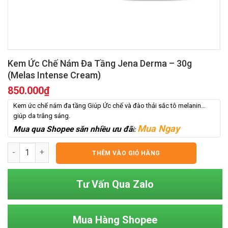
Kem Ức Chế Nám Đa Tầng Jena Derma – 30g
(Melas Intense Cream)
850.000
₫
Kem ức chế nám đa tầng Giúp Ức chế và đào thải sắc tô melanin…
giúp da trắng sáng.
Mua Ngay
Mua qua Shopee săn nhiều ưu đã
i:
Kem Ức Chế Nám Đa Tầng Jena Derma - 30g (Melas Intense C
THÊM VÀO GIỎ HÀNG
Tư Vấn Qua Zalo
Mua Hàng Shopee