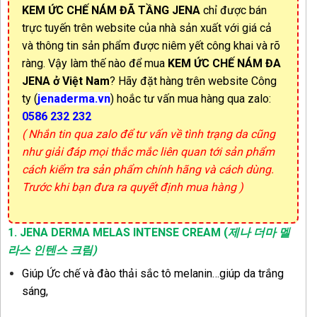
KEM ỨC CHẾ NÁM ĐÃ TẦNG JENA
chỉ được bán
trực tuyến trên website của nhà sản xuất với giá cả
và thông tin sản phẩm được niêm yết công khai và rõ
ràng. Vậy làm thế nào để mua
KEM ỨC CHẾ NÁM ĐA
JENA
ở Việt Nam
? Hãy đặt hàng trên website Công
ty (
jenaderma.vn
) hoắc tư vấn mua hàng qua zalo:
0586 232 232
( Nhắn tin qua zalo để tư vấn về tình trạng da cũng
như giải đáp mọi thắc mắc liên quan tới sản phẩm
cách kiểm tra sản phẩm chính hãng và cách dùng.
Trước khi bạn đưa ra quyết định mua hàng )
1.
JENA DERMA MELAS INTENSE CREAM (
제나 더마 멜
라스 인텐스 크림)
Giúp Ức chế và đào thải sắc tô melanin…giúp da trắng
sáng,