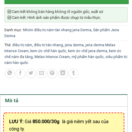
Cam kết không bán hàng không rõ nguồn gốc, xuất xứ
Cam kết: Hình ảnh sản phẩm được chụp từ mẫu thực.
Danh mục:
Nhóm điều trị nám tàn nhang jena Derma
,
Sản phẩm Jena
Derma
Thẻ:
điều trị nám
,
điều trị tàn nhang
,
jena derma
,
jena derma Melas
Intense Cream
,
kem ức chế hàn quốc
,
kem ức chế jena derma
,
kem ức
chế nám đa tâng
,
Melas Intense Cream
,
mỹ phẩm hàn quốc
,
siêu phẩm trị
nám hàn quốc
Mô tả
LƯU Ý:
Giá
850.000/30g
là giá niêm yết sau của
công ty.