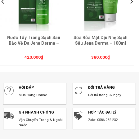
Nước Tẩy Trang Sạch Sâu
Sữa Rửa Mặt Dịu Nhẹ Sạch
Bảo Vệ Da Jena Derma –
Sâu Jena Derma – 100ml
200ml (Micellar Cleansing
(Cleansing Foam)
Water)
420.000
₫
380.000
₫
HỎI ĐÁP
ĐỔI TRẢ HÀNG
Mua Hàng Online
Đổi trả trong 07 ngày
GH NHANH CHÓNG
HỢP TÁC ĐẠI LÝ
Vận Chuyển Trong & Ngoài
Zalo: 0586 232 232
Nước