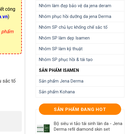
Nhóm làm đẹp bảo vệ da jena deram
yết công
a.vn
)
Nhóm phục hồi dưỡng da jena Derma
Nhóm SP chủ lực khống chế sắc tố
ản phẩm
Nhóm SP làm dẹp Isamen
Nhóm SP làm kỹ thuật
Nhóm SP phục hồi & tái tạo
SẢN PHẨM ISAMEN
u sắc tố
Sản phẩm Jena Derma
Sản phẩm Kohana
SẢN PHẨM ĐANG HOT
Bộ siêu vi tảo tái sinh làn da - Jena
Derma refil diamond skin set