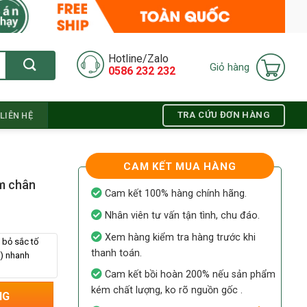
Hotline/Zalo
Giỏ hàng
0586 232 232
TRA CỨU ĐƠN HÀNG
LIÊN HỆ
CAM KẾT MUA HÀNG
m chân
Cam kết 100% hàng chính hãng.
Nhân viên tư vấn tận tình, chu đáo.
Xem hàng kiểm tra hàng trước khi
 bỏ sắc tố
thanh toán.
g) nhanh
Cam kết bồi hoàn 200% nếu sản phẩm
kém chất lượng, ko rõ nguồn gốc .
 sâu, chàm xanh đen) số lượng
NG