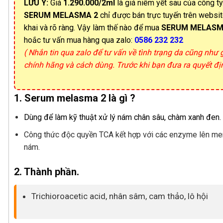
LƯU Ý:
Giá
1.290.000/2ml
là giá niêm yết sau của công ty
SERUM MELASMA 2
chỉ được bán trực tuyến trên websi
khai và rõ ràng. Vậy làm thế nào để mua
SERUM MELASM
hoắc tư vấn mua hàng qua zalo:
0586 232 232
( Nhắn tin qua zalo để tư vấn về tình trạng da cũng như
chính hãng và cách dùng. Trước khi bạn đưa ra quyết đ
1. Serum melasma 2
là gì ?
Dùng để làm kỹ thuật xử lý nám chân sâu, chàm xanh đen.
Công thức độc quyền TCA kết hợp với các enzyme lên men 
nám.
2. Thành phần.
Trichioroacetic acid, nhân sâm, cam thảo, lô hội