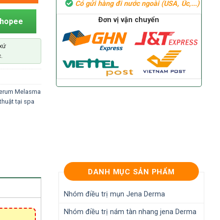
Có gửi hàng đi nước ngoài (USA, Úc,...)
Đơn vị vận chuyển
Shopee
xứ
.
erum Melasma
 thuật tại spa
DANH MỤC SẢN PHẨM
Nhóm điều trị mụn Jena Derma
Nhóm điều trị nám tàn nhang jena Derma