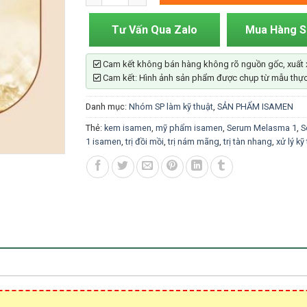
Tư Vấn Qua Zalo
Mua Hàng 
Cam kết không bán hàng không rõ nguồn gốc, xuất 
Cam kết: Hình ảnh sản phẩm được chụp từ mẫu thực
Danh mục:
Nhóm SP làm kỹ thuật
,
SẢN PHẨM ISAMEN
Thẻ:
kem isamen
,
mỹ phẩm isamen
,
Serum Melasma 1
,
S
1 isamen
,
trị đồi mồi
,
trị nám mãng
,
trị tàn nhang
,
xử lý kỹ