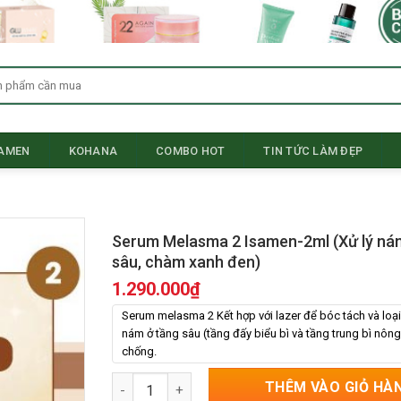
SAMEN
KOHANA
COMBO HOT
TIN TỨC LÀM ĐẸP
Serum Melasma 2 Isamen-2ml (Xử lý ná
sâu, chàm xanh đen)
1.290.000
₫
Serum melasma 2 Kết hợp với lazer để bóc tách và loại
nám ở tầng sâu (tầng đấy biểu bì và tầng trung bì nôn
chống.
Serum Melasma 2 Isamen-2ml (Xử lý nám chân
THÊM VÀO GIỎ HÀ