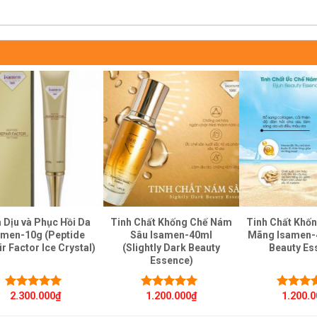
 Dịu và Phục Hồi Da
Tinh Chất Khống Chế Nám
Tinh Chất Khố
amen-10g (Peptide
Sâu Isamen-40ml
Mãng Isamen-4
r Factor Ice Crystal)
(Slightly Dark Beauty
Beauty Es
Essence)
2.300.000
₫
1.200.000
₫
1.200.
Được xếp
Được xếp
Được x
hạng
5.00
5
hạng
5.00
5
hạng
5.