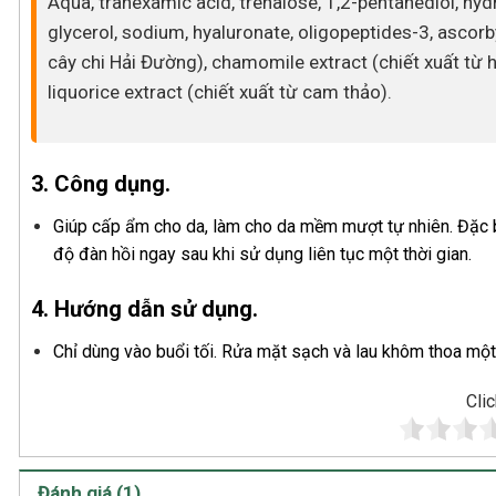
Aqua, tranexamic acid, trehalose, 1,2-pentanediol, hyd
glycerol, sodium, hyaluronate, oligopeptides-3, ascorby
cây chi Hải Đường), chamomile extract (chiết xuất từ ho
liquorice extract (chiết xuất từ cam thảo).
3. Công dụng.
Giúp cấp ẩm cho da, làm cho da mềm mượt tự nhiên. Đặc b
độ đàn hồi ngay sau khi sử dụng liên tục một thời gian.
4. Hướng dẫn sử dụng.
Chỉ dùng vào buổi tối. Rửa mặt sạch và lau khôm thoa một
Clic
Đánh giá (1)