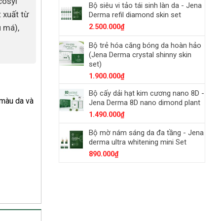
cosyl
Bộ siêu vi tảo tái sinh làn da - Jena
t xuất từ
Derma refil diamond skin set
u má),
2.500.000
₫
Bộ trẻ hóa căng bóng da hoàn hảo
(Jena Derma crystal shinny skin
set)
1.900.000
₫
Bộ cấy dải hạt kim cương nano 8D -
 màu da và
Jena Derma 8D nano dimond plant
1.490.000
₫
Bộ mờ nám sáng da đa tầng - Jena
derma ultra whitening mini Set
890.000
₫