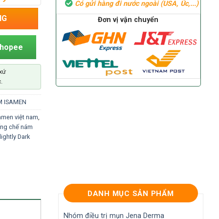
Có gửi hàng đi nước ngoài (USA, Úc,...)
Dark beauty Cream) số lượng
NG
Đơn vị vận chuyển
Shopee
xứ
.
M ISAMEN
amen việt nam
,
ng chế nám
lightly Dark
DANH MỤC SẢN PHẨM
Nhóm điều trị mụn Jena Derma