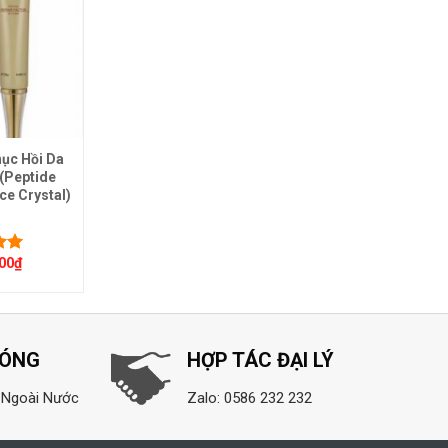
hục Hồi Da
Xịt Dưỡng HA Tươi Làm
(Peptide
Dịu Cấp Ẩm Sâu Isamen-
ce Crystal)
50ml (Spray Water
Essence)
000
₫
780.000
₫
ếp
Được xếp
00
5
hạng
5.00
5
sao
HÓNG
HỢP TÁC ĐẠI LÝ
 Ngoài Nước
Zalo: 0586 232 232