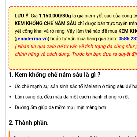
LƯU Ý:
Giá
1.150.000/30g
là giá niêm yết sau của công ty
KEM KHỐNG CHẾ NÁM SÂU
chỉ được bán trực tuyến trê
yết công khai và rõ ràng. Vậy làm thế nào để mua
KEM KH
(
jenaderma.vn
) hoắc tư vấn mua hàng qua zalo:
0586 23
( Nhắn tin qua zalo để tư vấn về tình trạng da cũng như
chính hãng và cách dùng. Trước khi bạn đưa ra quyết đ
1. Kem khống chế nám sâu là gì ?
Ức chế mạnh sự sản sinh sắc tố Melanin ở tầng sâu để hạ
Làm sáng da, đều màu da một cách nhanh chóng rõ rệt.
Dưỡng ẩm giúp da mềm mại, mịn màng hơn.
2. Thành phần.