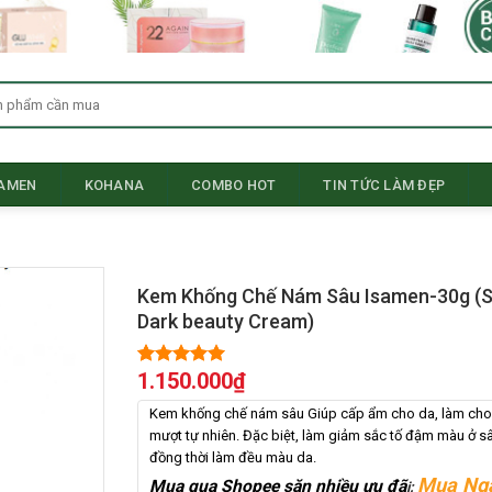
SAMEN
KOHANA
COMBO HOT
TIN TỨC LÀM ĐẸP
Kem Khống Chế Nám Sâu Isamen-30g (Sl
Dark beauty Cream)
1.150.000
₫
5.00
1
trên 5
dựa trên
đánh giá
Kem khống chế nám sâu Giúp cấp ẩm cho da, làm ch
mượt tự nhiên. Đặc biệt, làm giảm sắc tố đậm màu ở sâ
đồng thời làm đều màu da.
Mua Ng
Mua qua Shopee săn nhiều ưu đã
i: