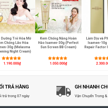
 Dưỡng Trẻ Hóa Mờ
Kem Chống Nắng Hoàn
Làm Dịu và P
m Chống Lão Hóa
Hảo Isamen-30g (Perfect
Isamen-10g 
men-30g (Melasma
Sun Screen BB Cream)
Repair Factor I
ening Night Cream)
1.190.000
₫
1.050.000
₫
2.300.
Được xếp
Được xếp
Được x
hạng
5.00
5
hạng
5.00
5
hạng
5.
sao
sao
sao
ỔI TRẢ HÀNG
GH NHANH C
i trả trong 07 ngày
Vận Chuyển Trong &