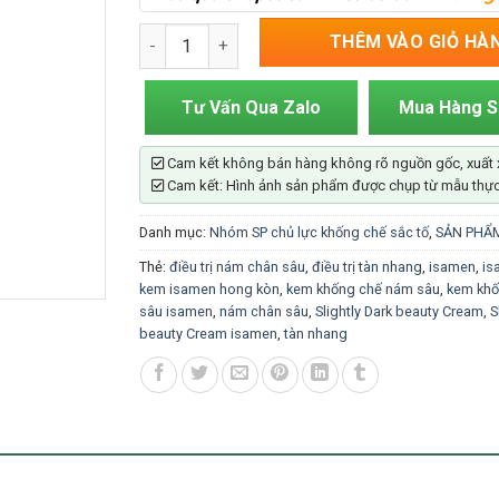
Kem Khống Chế Nám Sâu Isamen-30g (Slightly 
THÊM VÀO GIỎ HÀ
Tư Vấn Qua Zalo
Mua Hàng 
Cam kết không bán hàng không rõ nguồn gốc, xuất 
Cam kết: Hình ảnh sản phẩm được chụp từ mẫu thực
Danh mục:
Nhóm SP chủ lực khống chế sắc tố
,
SẢN PHẨ
Thẻ:
điều trị nám chân sâu
,
điều trị tàn nhang
,
isamen
,
is
kem isamen hong kòn
,
kem khống chế nám sâu
,
kem khố
sâu isamen
,
nám chân sâu
,
Slightly Dark beauty Cream
,
S
beauty Cream isamen
,
tàn nhang