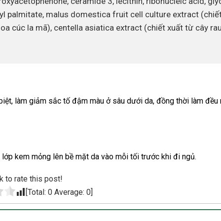
roxyacetophenone, ceramide 3, lecithin, ribonucleic acid, gly
l palmitate, malus domestica fruit cell culture extract (chiế
a cúc la mã), centella asiatica extract (chiết xuất từ cây ra
iệt, làm giảm sắc tố đậm màu ở sâu dưới da, đồng thời làm đều
 lớp kem mỏng lên bề mặt da vào mỗi tối trước khi đi ngủ.
k to rate this post!
[Total:
0
Average:
0
]