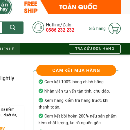
Hotline/Zalo
Giỏ hàng
0586 232 232
TRA CỨU ĐƠN HÀNG
LIÊN HỆ
CAM KẾT MUA HÀNG
ightly
Cam kết 100% hàng chính hãng.
Nhân viên tư vấn tận tình, chu đáo.
Xem hàng kiểm tra hàng trước khi
thanh toán.
o da mềm
u dưới da,
Cam kết bồi hoàn 200% nếu sản phẩm
kém chất lượng, ko rõ nguồn gốc .
ay