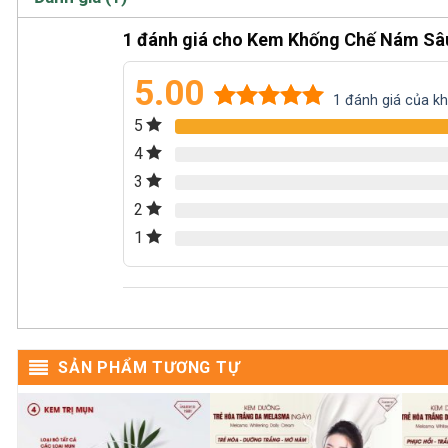
1 đánh giá cho
Kem Khống Chế Nám Sâu 
5.00
1
đánh giá của k
5
5.00
1
trên 5
dựa trên
4
đánh giá
3
2
1
SẢN PHẨM TƯƠNG TỰ