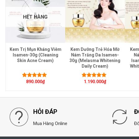
HẾT HÀNG
Kem Trị Mụn Kháng Viêm
Kem Dưỡng Trẻ Hóa Mờ
Kem
Isamen-30g (Cleaning
Nám Trắng Da Isamen-
Ná
Skin Acne Cream)
30g (Melasma Whitening
Isa
Daily Cream)
Whit
890.000
₫
1.190.000
₫
Được xếp
Được xếp
hạng
5.00
5
hạng
5.00
5
sao
sao
HỎI ĐÁP
Đ
Mua Hàng Online
Đổ